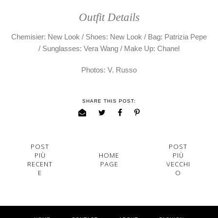
Outfit Details
Chemisier: New Look / Shoes: New Look / Bag: Patrizia Pepe
/ Sunglasses: Vera Wang / Make Up: Chanel
Photos: V. Russo
SHARE THIS POST:
POST
POST
PIÙ
HOME
PIÙ
RECENT
PAGE
VECCHI
E
O