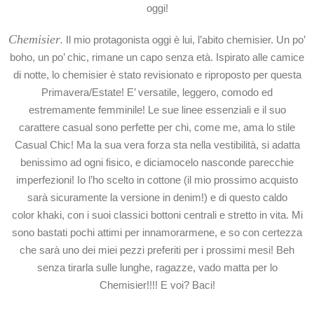
oggi!
Chemisier
.
Il mio protagonista oggi è lui, l’abito chemisier. Un po’
boho, un po’ chic, rimane un capo senza età. Ispirato alle camice
di notte, lo chemisier è stato revisionato e riproposto per questa
Primavera/Estate! E’ versatile, leggero, comodo ed
estremamente femminile! Le sue linee essenziali e il suo
carattere casual sono perfette per chi, come me, ama lo stile
Casual Chic! Ma la sua vera forza sta nella vestibilità, si adatta
benissimo ad ogni fisico, e diciamocelo nasconde parecchie
imperfezioni! Io l’ho scelto in cottone (il mio prossimo acquisto
sarà sicuramente la versione in denim!) e di questo caldo
color khaki, con i suoi classici bottoni centrali e stretto in vita. Mi
sono bastati pochi attimi per innamorarmene, e so con certezza
che sarà uno dei miei pezzi preferiti per i prossimi mesi! Beh
senza tirarla sulle lunghe, ragazze, vado matta per lo
Chemisier!!!! E voi? Baci!