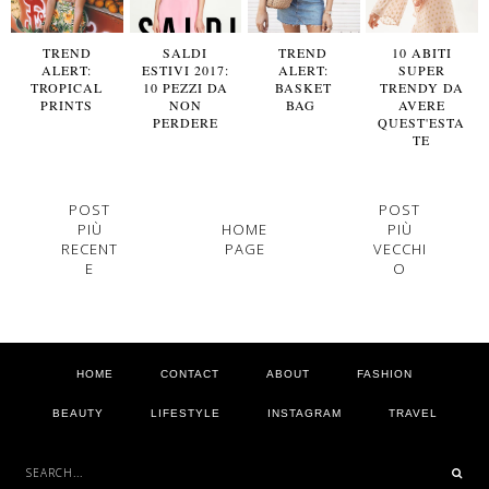
TREND
SALDI
TREND
10 ABITI
ALERT:
ESTIVI 2017:
ALERT:
SUPER
TROPICAL
10 PEZZI DA
BASKET
TRENDY DA
PRINTS
NON
BAG
AVERE
PERDERE
QUEST'ESTA
TE
POST
POST
PIÙ
HOME
PIÙ
RECENT
PAGE
VECCHI
E
O
HOME
CONTACT
ABOUT
FASHION
BEAUTY
LIFESTYLE
INSTAGRAM
TRAVEL