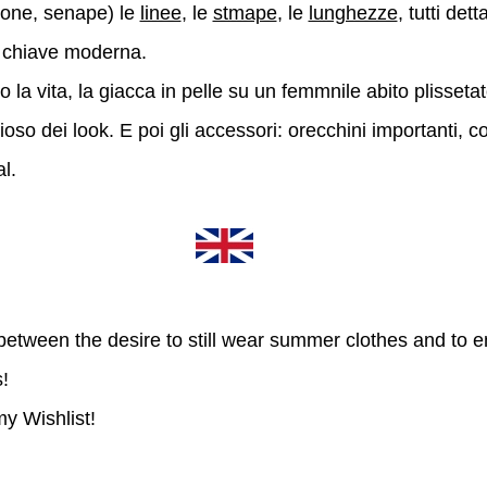
one, senape) le
linee
, le
stmape
, le
lunghezze
, tutti det
n chiave moderna.
 la vita, la giacca in pelle su un femmnile abito plisseta
ioso dei look. E poi gli accessori: orecchini importanti, 
al.
between the desire to still wear summer clothes and to e
!
y Wishlist!